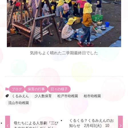
気持ちよく晴れた二学期最終日でした
ブログ
保育の行事
日々の様子
くるみえん
少人数保育
松戸市幼稚園
柏市幼稚園
流山市幼稚園
くるくる？くるみえんのお
母たちによる人形劇『三び
知らせ 2月4日(火) 10