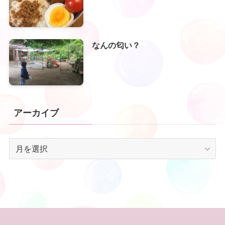
なんの匂い？
アーカイブ
ア
ー
カ
イ
ブ